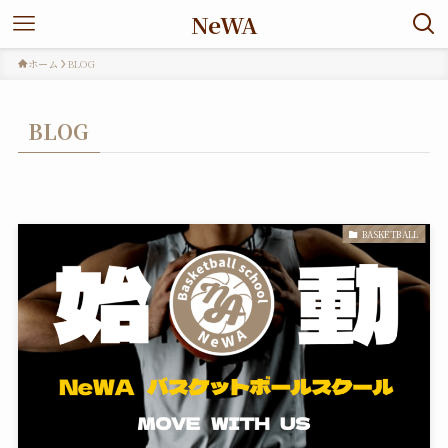
NeWA
ホーム
BLOG
BLOG
BASKETBALL